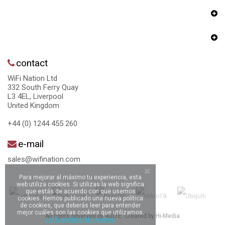
contact
WiFi Nation Ltd
332 South Ferry Quay
L3 4EL, Liverpool
United Kingdom
+44 (0) 1244 455 260
e-mail
sales@wifination.com
Para mejorar al máximo tu experiencia, esta
web utiliza cookies. Si utilizas la web significa
que estás de acuerdo con que usemos
cookies. Hemos publicado una nueva política
de cookies, que deberás leer para entender
mejor cuáles son las cookies que utilizamos.
All rights reserved by 4GLTE. Created by
Hi-Media
Ver la política de cookies.