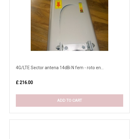
4G/LTE Sector antena 14dBi N fem - roto en...
£ 216.00
ADD TO CART