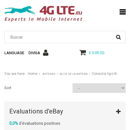
£ 0.00
(
0
)
LANGUAGE
DIVISA
You are here:
Home
Conector tipo N
ANTENAS
4G LTE DE LA ANTENA
Sort
Evaluations d'eBay
0,0%
d'évaluations positives