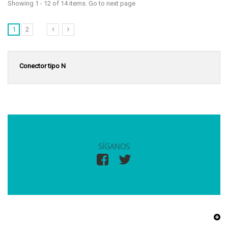
Showing 1 - 12 of 14 items. Go to next page
1
2
Conector tipo N
SÍGANOS