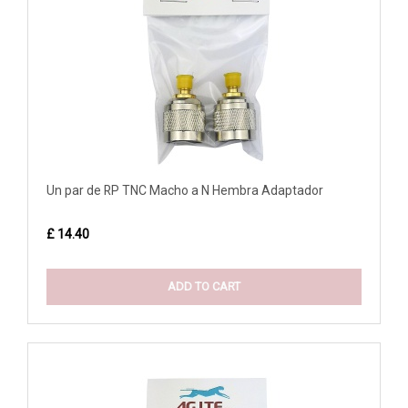
Un par de RP TNC Macho a N Hembra Adaptador
£ 14.40
ADD TO CART