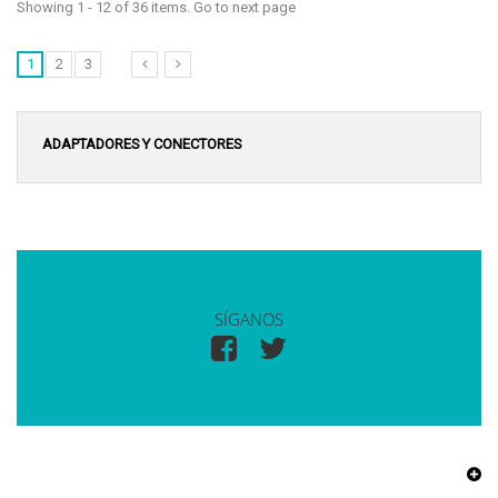
Showing 1 - 12 of 36 items. Go to next page
1
2
3
ADAPTADORES Y CONECTORES
SÍGANOS