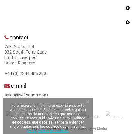
contact
WiFi Nation Ltd
332 South Ferry Quay
L3 4EL, Liverpool
United Kingdom
+44 (0) 1244 455 260
e-mail
sales@wifination.com
Para mejorar al máximo tu experiencia, esta
web utiliza cookies. Si utilizas la web significa
que estás de acuerdo con que usemos
cookies. Hemos publicado una nueva política
de cookies, que deberás leer para entender
mejor cuáles son las cookies que utilizamos.
All rights reserved by 4GLTE. Created by
Hi-Media
Ver la política de cookies.