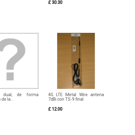
£ 30.30
 dual, de forma
4G LTE Metal Wire antena
de la...
7dBi con TS-9 final
£ 12.00