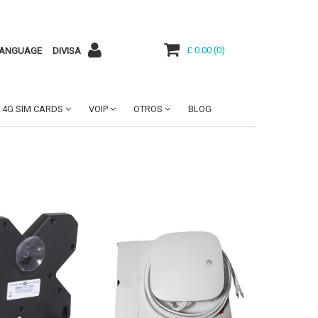
£ 0.00
(
0
)
ANGUAGE
DIVISA
4G SIM CARDS
VOIP
OTROS
BLOG