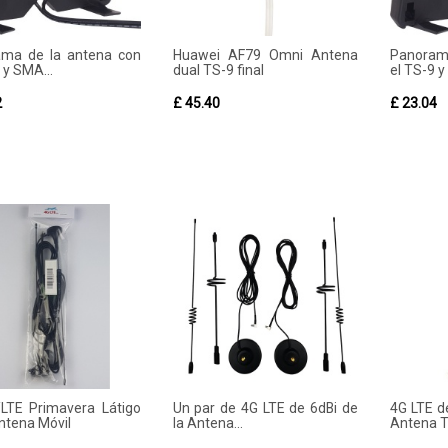
ma de la antena con
Huawei AF79 Omni Antena
Panoram
 y SMA...
dual TS-9 final
el TS-9 y
2
£ 45.40
£ 23.04
LTE Primavera Látigo
Un par de 4G LTE de 6dBi de
4G LTE de
Antena Móvil
la Antena...
Antena 