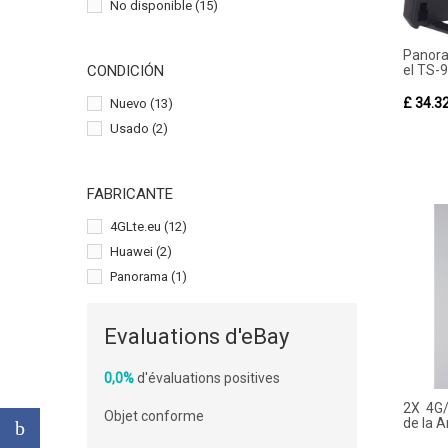
No disponible
(15)
Panora
el TS-9
CONDICIÓN
£ 34.3
Nuevo
(13)
Usado
(2)
FABRICANTE
4GLte.eu
(12)
Huawei
(2)
Panorama
(1)
Evaluations d'eBay
0,0%
d'évaluations positives
2X 4G/
Objet conforme
de la 