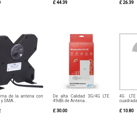
0
£ 44.39
£ 26.39
ma de la antena con
De alta Calidad 3G/4G LTE
4G LTE
 y SMA...
49dBi de Antena...
cuadrada 
2
£ 30.00
£ 10.80