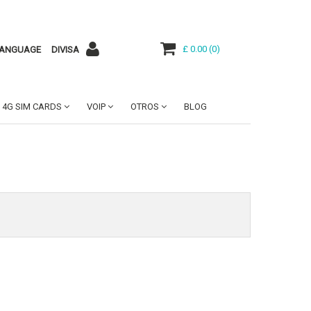
£ 0.00
(
0
)
ANGUAGE
DIVISA
4G SIM CARDS
VOIP
OTROS
BLOG