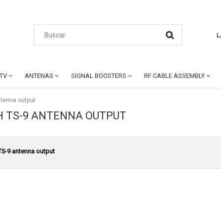
L
CTV
ANTENAS
SIGNAL BOOSTERS
RF CABLE ASSEMBLY
ntenna output
H TS-9 ANTENNA OUTPUT
 TS-9 antenna output