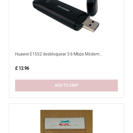
Huawei E1552 desbloquear 3.6 Mbps Módem...
£ 12.96
ADD TO CART