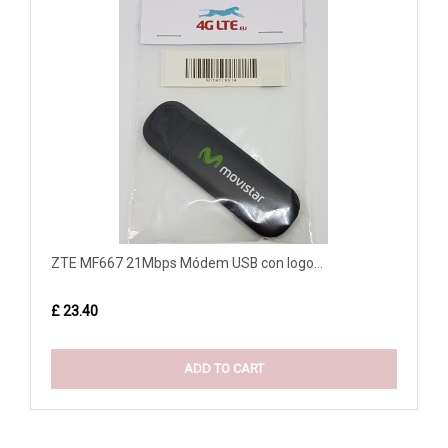
ZTE MF667 21Mbps Módem USB con logo...
£ 23.40
ADD TO CART