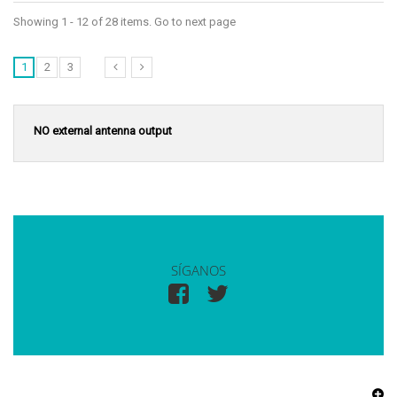
Showing 1 - 12 of 28 items. Go to next page
1
2
3
NO external antenna output
SÍGANOS