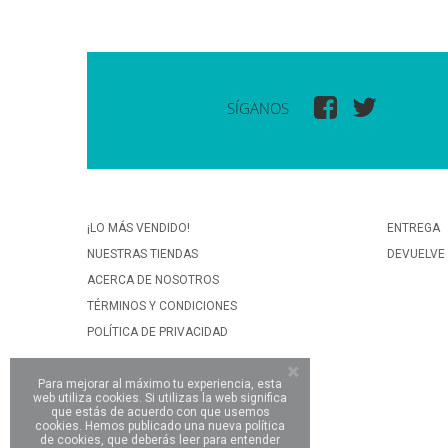
SÍGANOS
¡LO MÁS VENDIDO!
ENTREGA
NUESTRAS TIENDAS
DEVUELVE
ACERCA DE NOSOTROS
TÉRMINOS Y CONDICIONES
POLÍTICA DE PRIVACIDAD
Para mejorar al máximo tu experiencia, esta
web utiliza cookies. Si utilizas la web significa
que estás de acuerdo con que usemos
cookies. Hemos publicado una nueva política
de cookies, que deberás leer para entender