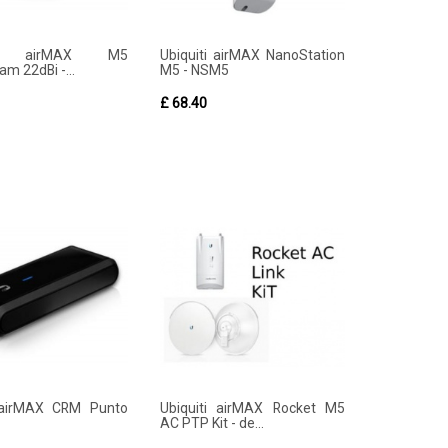
iti airMAX M5
Ubiquiti airMAX NanoStation
m 22dBi -...
M5 - NSM5
£ 68.40
i airMAX CRM Punto
Ubiquiti airMAX Rocket M5
AC PTP Kit - de...