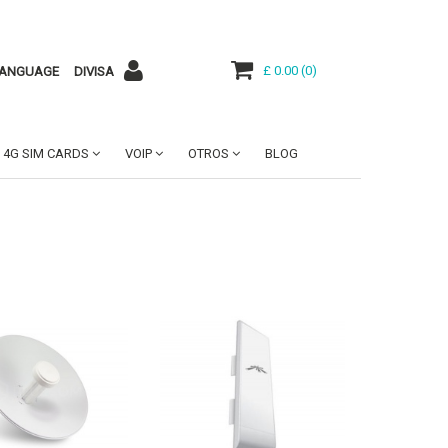
£ 0.00
(
0
)
ANGUAGE
DIVISA
4G SIM CARDS
VOIP
OTROS
BLOG