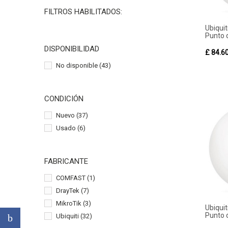
FILTROS HABILITADOS:
Ubiqui
Punto 
DISPONIBILIDAD
£ 84.6
No disponible
(43)
CONDICIÓN
Nuevo
(37)
Usado
(6)
FABRICANTE
COMFAST
(1)
DrayTek
(7)
MikroTik
(3)
Ubiqui
Punto 
Ubiquiti
(32)