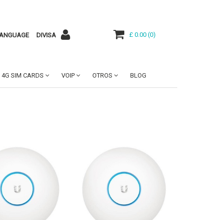
£ 0.00
(
0
)
ANGUAGE
DIVISA
4G SIM CARDS
VOIP
OTROS
BLOG