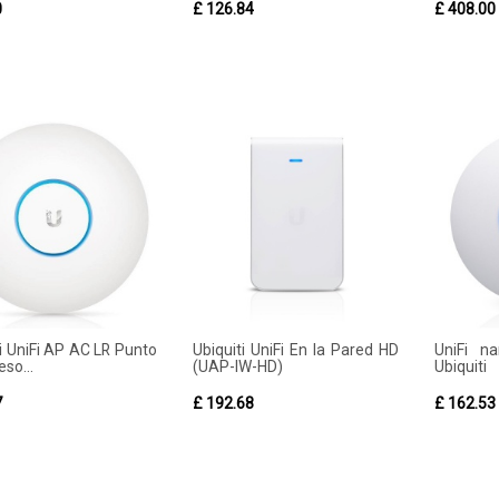
0
£ 126.84
£ 408.00
i UniFi AP AC LR Punto
Ubiquiti UniFi En la Pared HD
UniFi n
so...
(UAP-IW-HD)
Ubiquiti
7
£ 192.68
£ 162.53