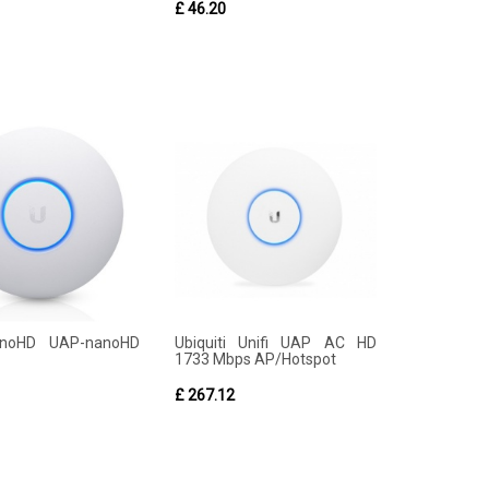
£ 46.20
anoHD UAP-nanoHD
Ubiquiti Unifi UAP AC HD
1733 Mbps AP/Hotspot
£ 267.12