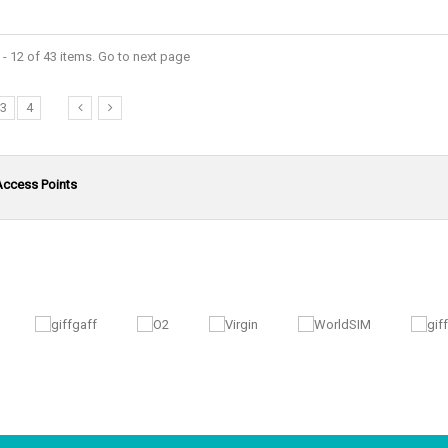
- 12 of 43 items. Go to next page
3
4
Access Points