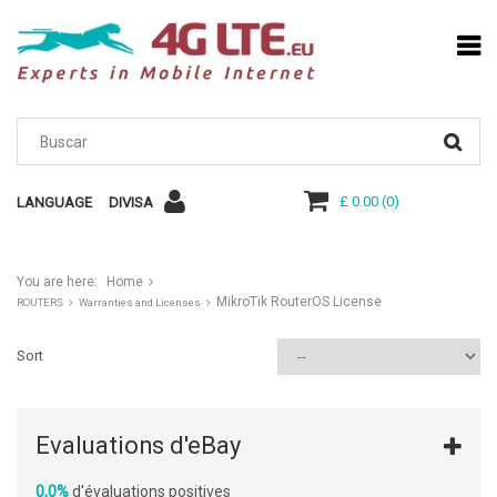
£ 0.00
(
0
)
LANGUAGE
DIVISA
You are here:
Home
MikroTik RouterOS License
ROUTERS
Warranties and Licenses
Sort
Evaluations d'eBay
0,0%
d'évaluations positives