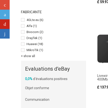
£ 59.9
FABRICANTE
4GLte.eu
(6)
Alfa
(1)
Bivocom
(2)
DrayTek
(1)
Huawei
(18)
MikroTik
(1)
+ show all
Evaluations d'eBay
Livew
0,0%
d'évaluations positives
400Mbp
£ 137.
Objet conforme
Communication