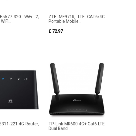
E5577-320 WiFi 2,
ZTE MF971R, LTE CAT6/4G
WiFi...
Portable Mobile...
£ 72.97
311-221 4G Router,
TP-Link MR600 4G+ Cat6 LTE
Dual Band...