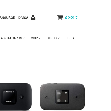
£ 0.00
(
0
)
ANGUAGE
DIVISA
4G SIM CARDS
VOIP
OTROS
BLOG