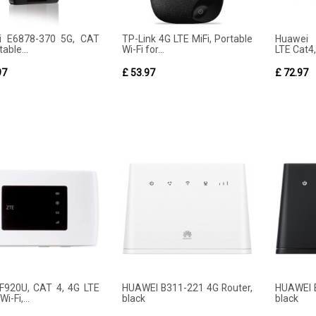
i E6878-370 5G, CAT
TP-Link 4G LTE MiFi, Portable
Huawei 
table...
Wi-Fi for...
LTE Cat4, 
97
£ 53.97
£ 72.97
920U, CAT 4, 4G LTE
HUAWEI B311-221 4G Router,
HUAWEI B
i-Fi,...
black
black