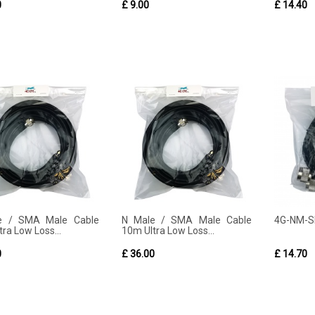
0
£ 9.00
£ 14.40
e / SMA Male Cable
N Male / SMA Male Cable
4G-NM-
ra Low Loss...
10m Ultra Low Loss...
0
£ 36.00
£ 14.70