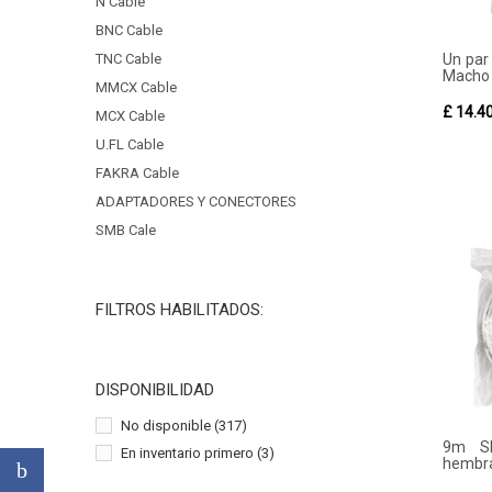
N Cable
BNC Cable
Un par
TNC Cable
Macho 
MMCX Cable
£ 14.4
MCX Cable
U.FL Cable
FAKRA Cable
ADAPTADORES Y CONECTORES
SMB Cale
FILTROS HABILITADOS:
DISPONIBILIDAD
No disponible
(317)
9m S
En inventario primero
(3)
hembra