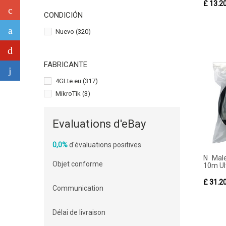
£ 13.2
CONDICIÓN
Nuevo
(320)
FABRICANTE
4GLte.eu
(317)
MikroTik
(3)
Evaluations d'eBay
0,0%
d'évaluations positives
N Mal
Objet conforme
10m Ult
£ 31.2
Communication
Délai de livraison