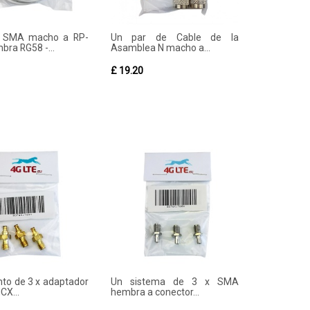
 SMA macho a RP-
Un par de Cable de la
ra RG58 -...
Asamblea N macho a...
£ 19.20
nto de 3 x adaptador
Un sistema de 3 x SMA
X...
hembra a conector...