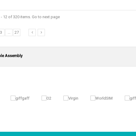
- 12 of 320 items. Go to next page
3
...
27
ble Assembly