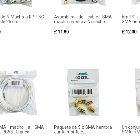
 de N Macho a RP TNC
Asamblea de cable SMA
6m RP -
de 25 cm...
macho inverso a N macho
SMA hemb
0
£ 11.80
£ 12.00
MA macho a SMA
Paquete de 5 x SMA hembra
Un conju
 RG58 - blanco
Junta montaje...
SMA F/MC