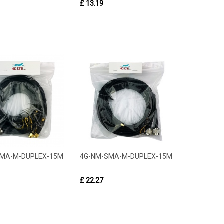
£ 13.19
SMA-M-DUPLEX-15M
4G-NM-SMA-M-DUPLEX-15M
£ 22.27