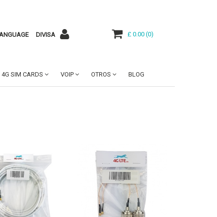
£ 0.00
(
0
)
ANGUAGE
DIVISA
4G SIM CARDS
VOIP
OTROS
BLOG