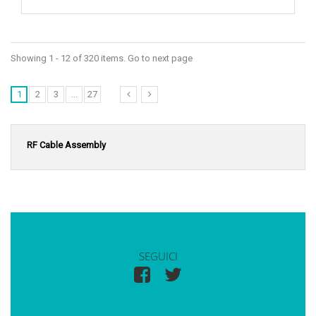
Showing 1 - 12 of 320 items. Go to next page
1
2
3
...
27
RF Cable Assembly
SEGUICI