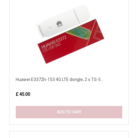
Huawei E3372h-153 4G LTE dongle, 2 x TS-5...
£ 45.00
ADD TO CART