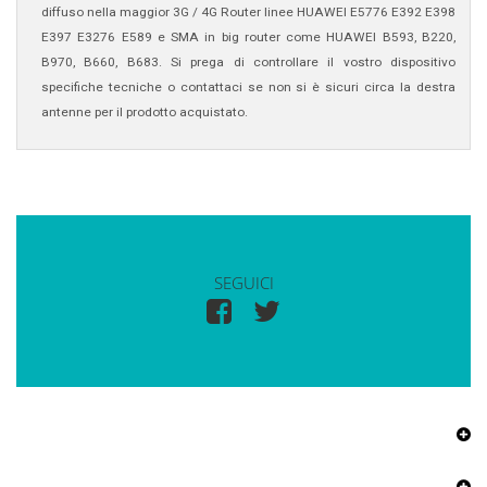
diffuso nella maggior 3G / 4G Router linee HUAWEI E5776 E392 E398
E397 E3276 E589 e SMA in big router come HUAWEI B593, B220,
B970, B660, B683. Si prega di controllare il vostro dispositivo
specifiche tecniche o contattaci se non si è sicuri circa la destra
antenne per il prodotto acquistato.
SEGUICI