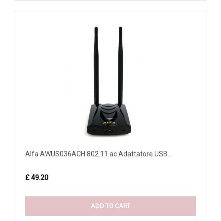
Alfa AWUS036ACH 802.11 ac Adattatore USB...
£ 49.20
ADD TO CART