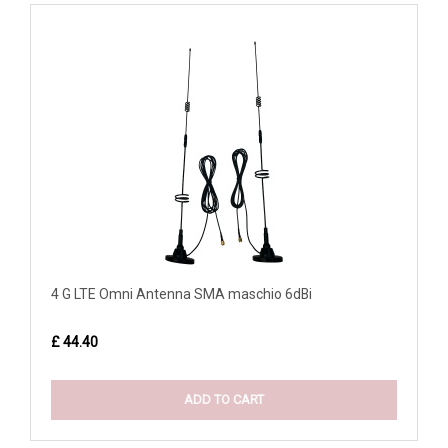
4 G LTE Omni Antenna SMA maschio 6dBi
£ 44.40
ADD TO CART