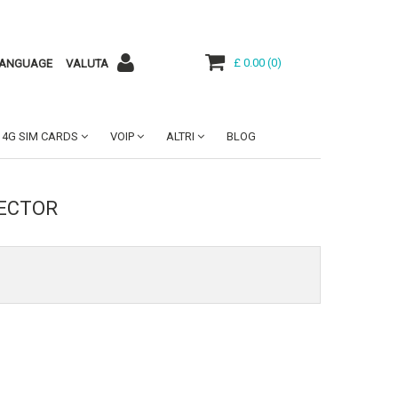
£ 0.00
(
0
)
ANGUAGE
VALUTA
4G SIM CARDS
VOIP
ALTRI
BLOG
NECTOR