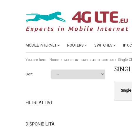
MOBILE INTERNET
ROUTERS
SWITCHES
IP C
You are here:
Home
Single C
MOBILE INTERNET
4G LTE ROUTERS
SING
Sort
Single
FILTRI ATTIVI:
DISPONIBILITÀ