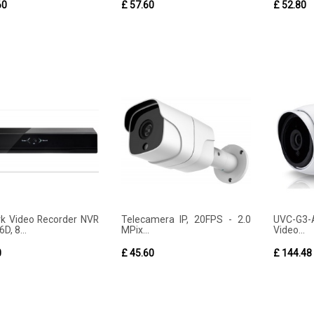
60
£ 57.60
£ 52.80
k Video Recorder NVR
Telecamera IP, 20FPS - 2.0
UVC-G3-A
D, 8...
MPix...
Video...
0
£ 45.60
£ 144.48