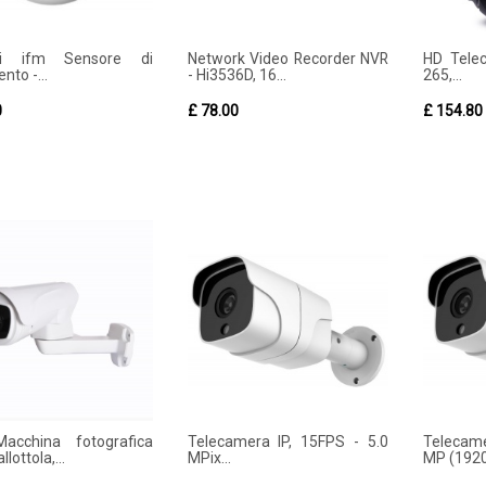
iti ifm Sensore di
Network Video Recorder NVR
HD Tele
to -...
- Hi3536D, 16...
265,...
0
£ 78.00
£ 154.80
acchina fotografica
Telecamera IP, 15FPS - 5.0
Telecame
llottola,...
MPix...
MP (1920