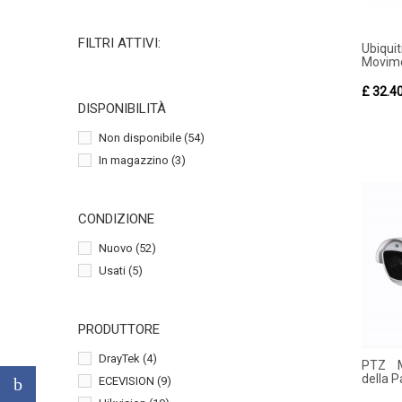
FILTRI ATTIVI:
Ubiqu
Movimen
£ 32.4
DISPONIBILITÀ
Non disponibile
(54)
In magazzino
(3)
CONDIZIONE
Nuovo
(52)
Usati
(5)
PRODUTTORE
DrayTek
(4)
PTZ M
della Pa
ECEVISION
(9)