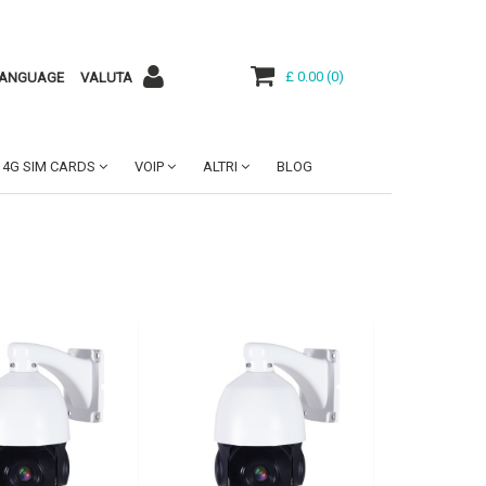
£ 0.00
(
0
)
ANGUAGE
VALUTA
4G SIM CARDS
VOIP
ALTRI
BLOG