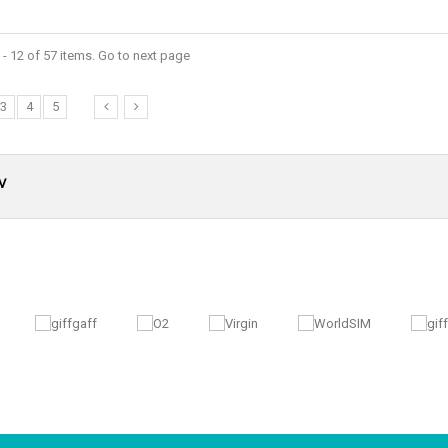
- 12 of 57 items. Go to next page
3
4
5
V