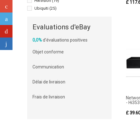
Hikvision
(19)
£ 117.
Ubiquiti
(25)
Evaluations d'eBay
0,0%
d'évaluations positives
Objet conforme
Communication
Délai de livraison
Frais de livraison
Networ
- Hi3536
£ 39.6