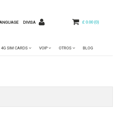
£ 0.00
(
0
)
ANGUAGE
DIVISA
4G SIM CARDS
VOIP
OTROS
BLOG