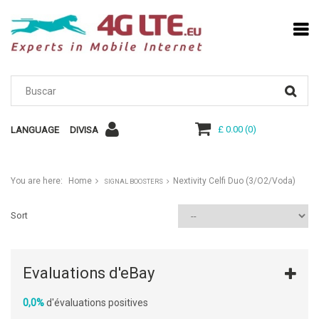
£ 0.00
(
0
)
LANGUAGE
DIVISA
You are here:
Home
Nextivity Celfi Duo (3/O2/Voda)
SIGNAL BOOSTERS
Sort
Evaluations d'eBay
0,0%
d'évaluations positives