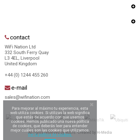
contact
WiFi Nation Ltd
332 South Ferry Quay
L3 4EL, Liverpool
United Kingdom
+44 (0) 1244 455 260
e-mail
sales@wifination.com
Para mejorar al máximo tu experiencia, esta
web utiliza cookies. Si utilizas la web significa
que estás de acuerdo con que usemos
cookies. Hemos publicado una nueva política
de cookies, que deberás leer para entender
mejor cuáles son las cookies que utilizamos.
All rights reserved by 4GLTE. Created by
Hi-Media
Ver la política de cookies.