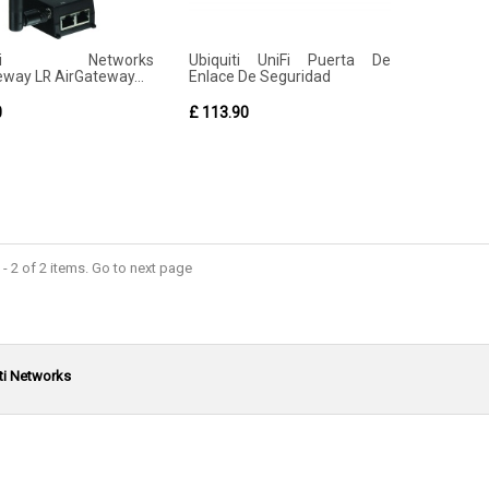
uiti Networks
Ubiquiti UniFi Puerta De
eway LR AirGateway...
Enlace De Seguridad
0
£ 113.90
- 2 of 2 items. Go to next page
ti Networks