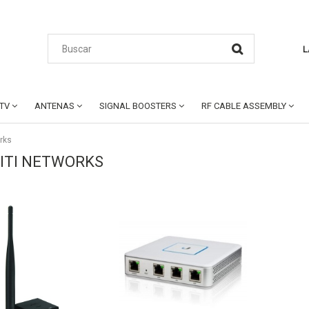
L
CTV
ANTENAS
SIGNAL BOOSTERS
RF CABLE ASSEMBLY
orks
UITI NETWORKS