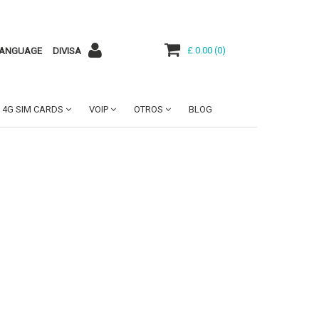
£ 0.00
(
0
)
ANGUAGE
DIVISA
4G SIM CARDS
VOIP
OTROS
BLOG