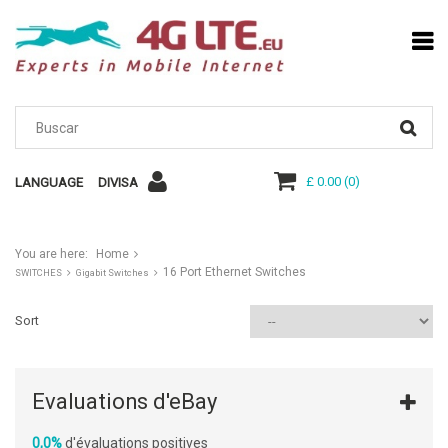
£ 0.00
(
0
)
LANGUAGE
DIVISA
You are here:
Home
16 Port Ethernet Switches
SWITCHES
Gigabit Switches
Sort
Evaluations d'eBay
0,0%
d'évaluations positives