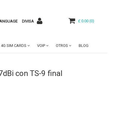
£ 0.00
(
0
)
ANGUAGE
DIVISA
4G SIM CARDS
VOIP
OTROS
BLOG
dBi con TS-9 final