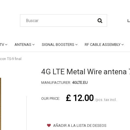
L
CTV
ANTENAS
SIGNAL BOOSTERS
RF CABLE ASSEMBLY
con TS-9 final
4G LTE Metal Wire antena 7
MANUFACTURER:
4GLTE.EU
£ 12.00
OUR PRICE:
/pcs. tax incl.
AÑADIR A LA LISTA DE DESEOS