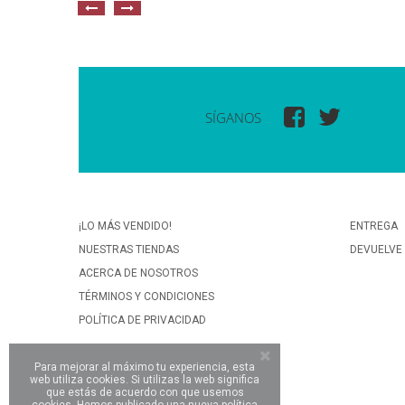
SÍGANOS
¡LO MÁS VENDIDO!
ENTREGA
NUESTRAS TIENDAS
DEVUELVE
ACERCA DE NOSOTROS
TÉRMINOS Y CONDICIONES
POLÍTICA DE PRIVACIDAD
Para mejorar al máximo tu experiencia, esta
web utiliza cookies. Si utilizas la web significa
que estás de acuerdo con que usemos