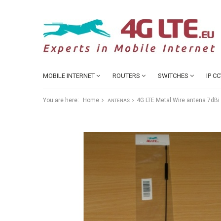
MOBILE INTERNET
ROUTERS
SWITCHES
IP C
You are here:
Home
4G LTE Metal Wire antena 7dBi 
ANTENAS