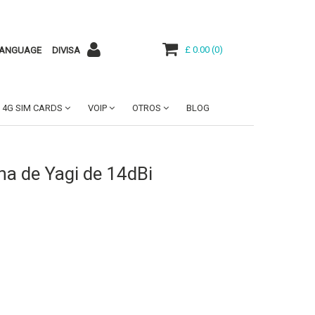
£ 0.00
(
0
)
ANGUAGE
DIVISA
4G SIM CARDS
VOIP
OTROS
BLOG
 de Yagi de 14dBi