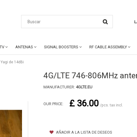
L
CTV
ANTENAS
SIGNAL BOOSTERS
RF CABLE ASSEMBLY
Yagi de 14dBi
4G/LTE 746-806MHz antena
MANUFACTURER:
4GLTE.EU
£ 36.00
OUR PRICE:
/pcs. tax incl.
AÑADIR A LA LISTA DE DESEOS