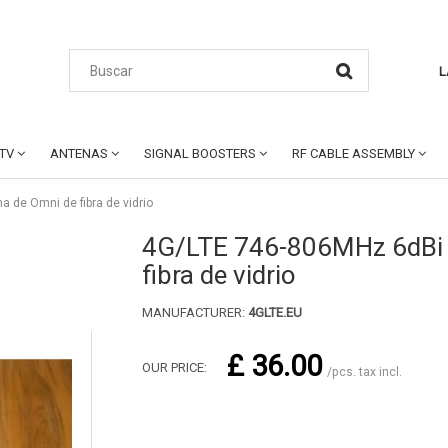
L
CTV
ANTENAS
SIGNAL BOOSTERS
RF CABLE ASSEMBLY
 de Omni de fibra de vidrio
4G/LTE 746-806MHz 6dBi 
fibra de vidrio
MANUFACTURER:
4GLTE.EU
£ 36.00
OUR PRICE:
/pcs. tax incl.