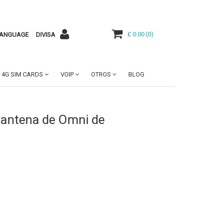
£ 0.00
(
0
)
ANGUAGE
DIVISA
4G SIM CARDS
VOIP
OTROS
BLOG
antena de Omni de