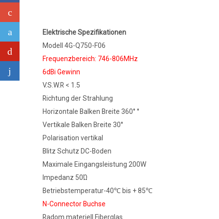
Elektrische Spezifikationen
Modell 4G-Q750-F06
Frequenzbereich: 746-806MHz
6dBi Gewinn
V.S.W.R < 1.5
Richtung der Strahlung
Horizontale Balken Breite 360° °
Vertikale Balken Breite 30°
Polarisation vertikal
Blitz Schutz DC-Boden
Maximale Eingangsleistung 200W
Impedanz 50Ώ
Betriebstemperatur-40℃ bis + 85℃
N-Connector Buchse
Radom materiell Fiberglas