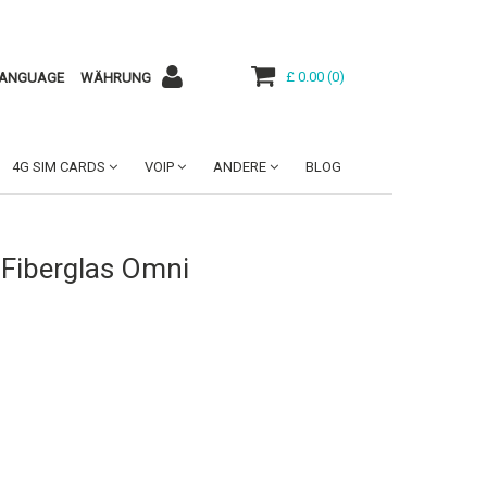
£ 0.00
(
0
)
ANGUAGE
WÄHRUNG
4G SIM CARDS
VOIP
ANDERE
BLOG
Fiberglas Omni