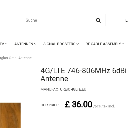
L
CTV
ANTENNEN
SIGNAL BOOSTERS
RF CABLE ASSEMBLY
erglas Omni Antenne
4G/LTE 746-806MHz 6dBi 
Antenne
MANUFACTURER:
4GLTE.EU
£ 36.00
OUR PRICE:
/pcs. tax incl.