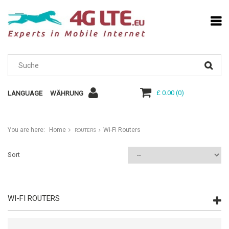
£ 0.00
(
0
)
LANGUAGE
WÄHRUNG
You are here:
Home
Wi-Fi Routers
ROUTERS
Sort
WI-FI ROUTERS