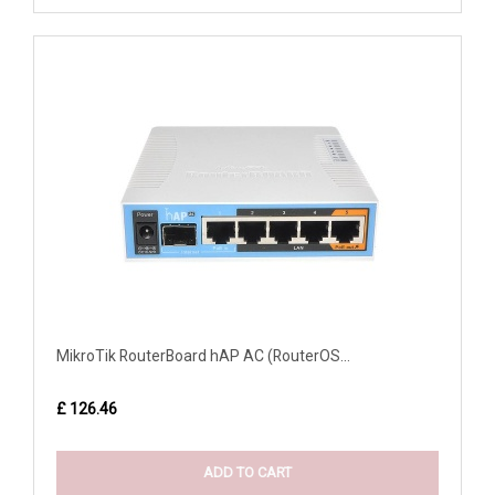
MikroTik RouterBoard hAP AC (RouterOS...
£ 126.46
ADD TO CART