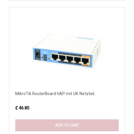
MikroTik RouterBoard hAP mit UK-Netzteil...
£ 46.80
ADD TO CART