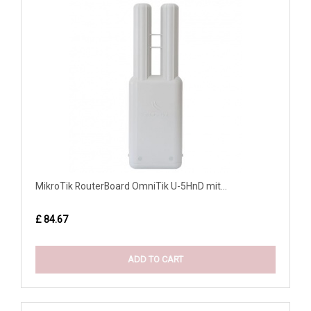
MikroTik RouterBoard OmniTik U-5HnD mit...
£ 84.67
ADD TO CART