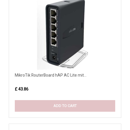
MikroTik RouterBoard hAP AC Lite mit...
£ 43.86
ADD TO CART