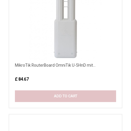
MikroTik RouterBoard OmniTik U-5HnD mit...
£ 84.67
ADD TO CART