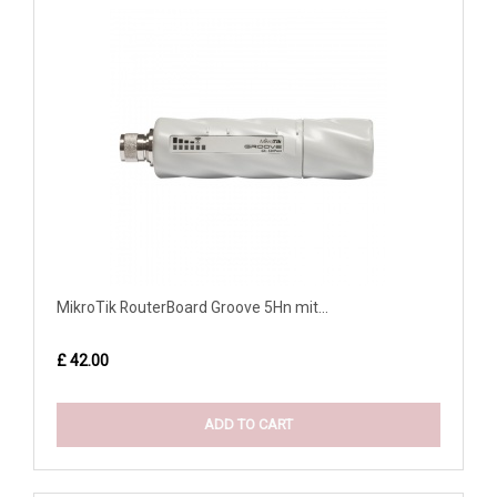
MikroTik RouterBoard Groove 5Hn mit...
£ 42.00
ADD TO CART