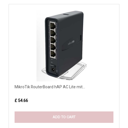
MikroTik RouterBoard hAP AC Lite mit...
£ 54.66
ADD TO CART