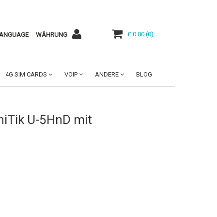
£ 0.00
(
0
)
ANGUAGE
WÄHRUNG
4G SIM CARDS
VOIP
ANDERE
BLOG
iTik U-5HnD mit