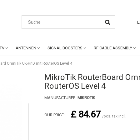
L
CTV
ANTENNEN
SIGNAL BOOSTERS
RF CABLE ASSEMBLY
oard OmniTik U-5HnD mit RouterOS Level 4
MikroTik RouterBoard Omn
RouterOS Level 4
MANUFACTURER:
MIKROTIK
£ 84.67
OUR PRICE:
/pcs. tax incl.