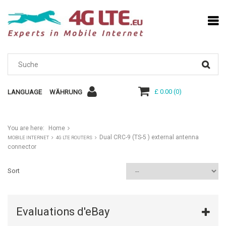
£ 0.00
(
0
)
LANGUAGE
WÄHRUNG
You are here:
Home
Dual CRC-9 (TS-5 ) external antenna
MOBILE INTERNET
4G LTE ROUTERS
connector
Sort
Evaluations d'eBay