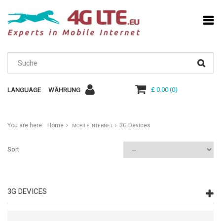
£ 0.00
(
0
)
LANGUAGE
WÄHRUNG
You are here:
Home
3G Devices
MOBILE INTERNET
Sort
3G DEVICES