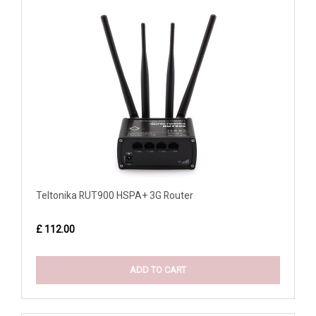
Teltonika RUT900 HSPA+ 3G Router
£ 112.00
ADD TO CART