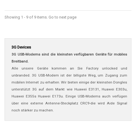
Showing 1 - 9 of 9 items. Go to next page
3G Devices
3G USB-Modems sind die kleinsten verfügbaren Geräte für mobiles
Breitband.
Alle unsere Geräte kommen an Sie Factory unlocked und
unbranded.
3G USB-Modem ist der billigste Weg, um Zugang zum
mobilen Internet zu erhalten. Wir bieten einige der kleinsten Dongles
unterstützt 3G auf dem Markt wie Huawei E3131, Huawei E303u,
Huawei E355s Huawei E173u. Einige USB-Modems auch verfügen
über eine externe Antenne-Steckplatz CRC9-die wird Aide Signal
noch stärker zu machen.