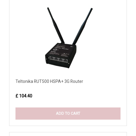
Teltonika RUT500 HSPA+ 3G Router
£ 104.40
ADD TO CART