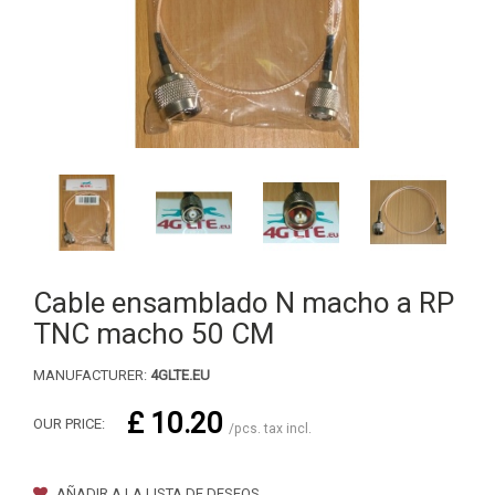
Cable ensamblado N macho a RP
TNC macho 50 CM
MANUFACTURER:
4GLTE.EU
£ 10.20
OUR PRICE:
/pcs. tax incl.
AÑADIR A LA LISTA DE DESEOS