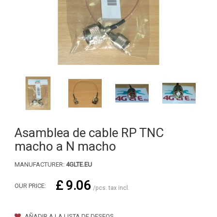
Asamblea de cable RP TNC
macho a N macho
MANUFACTURER:
4GLTE.EU
£ 9.06
OUR PRICE:
/pcs. tax incl.
AÑADIR A LA LISTA DE DESEOS