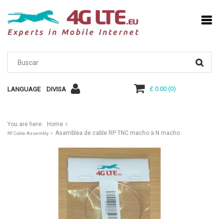
£ 0.00
(
0
)
LANGUAGE
DIVISA
You are here:
Home
Asamblea de cable RP TNC macho a N macho
RF Cable Assembly