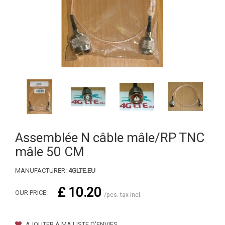
Assemblée N câble mâle/RP TNC
mâle 50 CM
MANUFACTURER:
4GLTE.EU
£ 10.20
OUR PRICE:
/pcs. tax incl.
AJOUTER À MA LISTE D'ENVIES