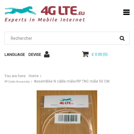
£ 0.00
(
0
)
LANGUAGE
DEVISE
You are here:
Home
Assemblée N câble mâle/RP TNC mâle 50 CM
RF Cable Assembly