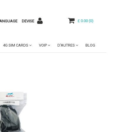
£ 0.00
(
0
)
ANGUAGE
DEVISE
4G SIM CARDS
VOIP
D'AUTRES
BLOG