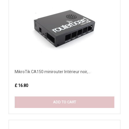
MikroTik CA150 minirouter Intérieur noir,...
£ 16.80
ADD TO CART