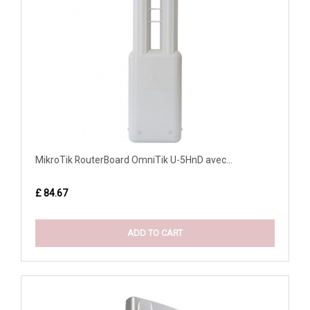
MikroTik RouterBoard OmniTik U-5HnD avec...
£ 84.67
ADD TO CART