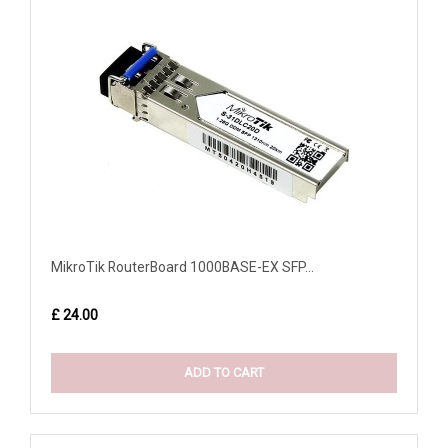
MikroTik RouterBoard 1000BASE-EX SFP...
£ 24.00
ADD TO CART