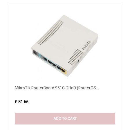
MikroTik RouterBoard 951G-2HnD (RouterOS...
£ 81.66
ADD TO CART