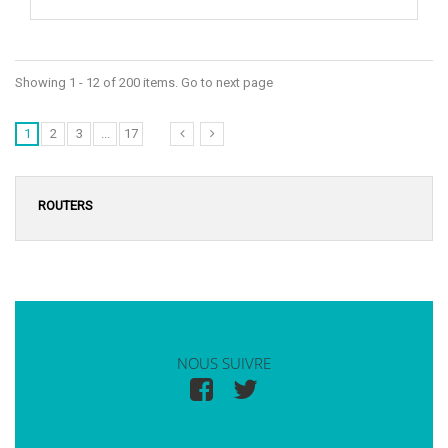
Showing 1 - 12 of 200 items. Go to next page
1
2
3
...
17
ROUTERS
NOUS SUIVRE