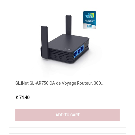
GL.iNet GL-AR750 CA de Voyage Routeur, 300...
£ 74.40
ADD TO CART