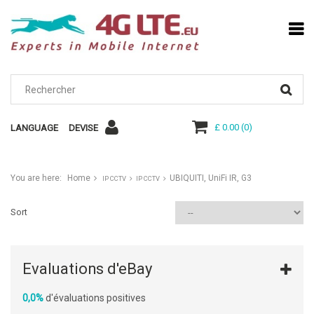
£ 0.00
(
0
)
LANGUAGE
DEVISE
You are here:
Home
UBIQUITI, UniFi IR, G3
IP CCTV
IP CCTV
Sort
Evaluations d'eBay
0,0%
d'évaluations positives