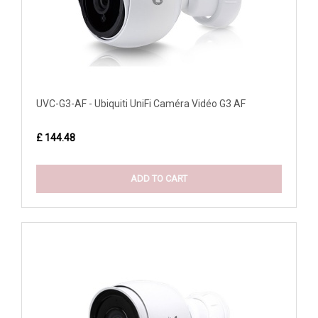
UVC-G3-AF - Ubiquiti UniFi Caméra Vidéo G3 AF
£ 144.48
ADD TO CART