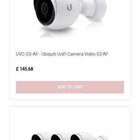
UVC-G3-AF - Ubiquiti UniFi Caméra Vidéo G3 AF
£ 145.68
ADD TO CART