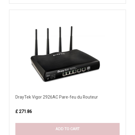
DrayTek Vigor 2926AC Pare-feu du Routeur
£ 271.86
ADD TO CART