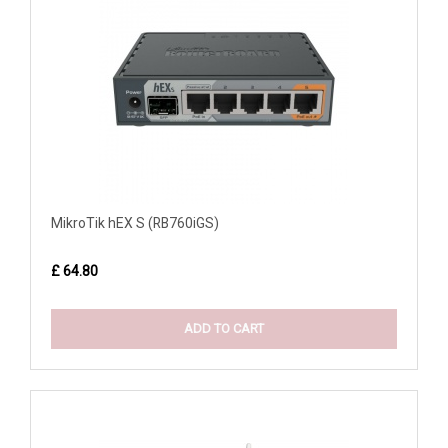
MikroTik hEX S (RB760iGS)
£ 64.80
ADD TO CART