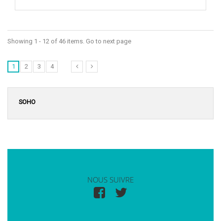
Showing 1 - 12 of 46 items. Go to next page
1
2
3
4
SOHO
NOUS SUIVRE