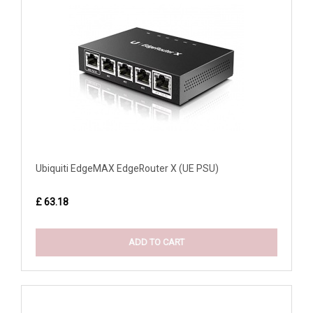
Ubiquiti EdgeMAX EdgeRouter X (UE PSU)
£ 63.18
ADD TO CART