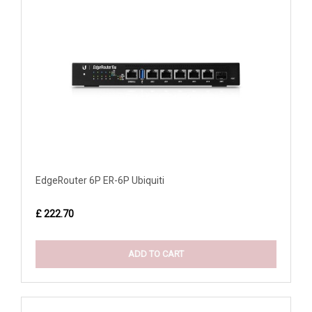
EdgeRouter 6P ER-6P Ubiquiti
£ 222.70
ADD TO CART