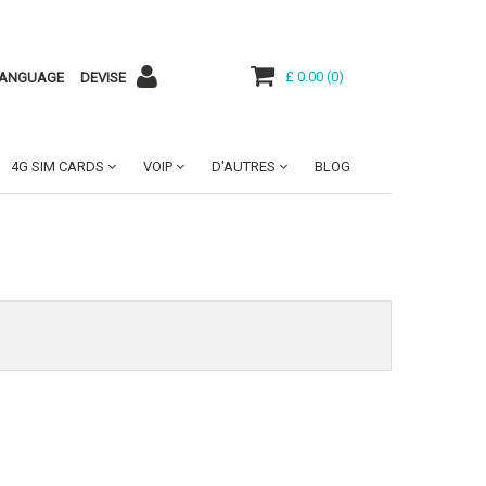
£ 0.00
(
0
)
ANGUAGE
DEVISE
4G SIM CARDS
VOIP
D'AUTRES
BLOG