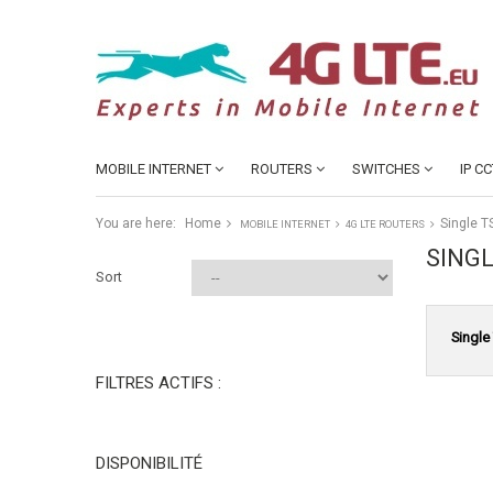
MOBILE INTERNET
ROUTERS
SWITCHES
IP C
You are here:
Home
Single T
MOBILE INTERNET
4G LTE ROUTERS
SING
Sort
Single
FILTRES ACTIFS :
DISPONIBILITÉ