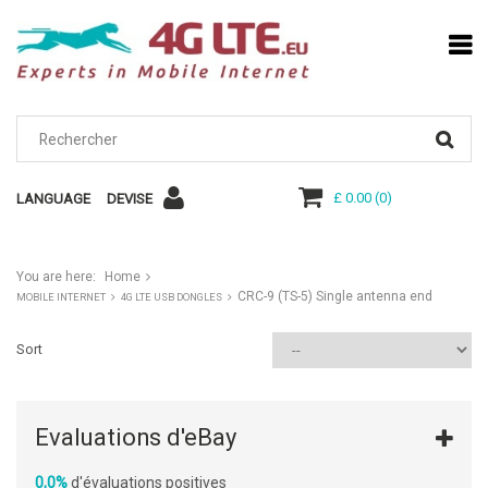
£ 0.00
(
0
)
LANGUAGE
DEVISE
You are here:
Home
CRC-9 (TS-5) Single antenna end
MOBILE INTERNET
4G LTE USB DONGLES
Sort
Evaluations d'eBay
0,0%
d'évaluations positives