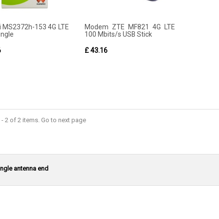
 MS2372h-153 4G LTE
Modem ZTE MF821 4G LTE
ngle
100 Mbits/s USB Stick
6
£ 43.16
- 2 of 2 items. Go to next page
ingle antenna end