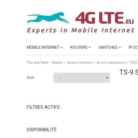
MOBILE INTERNET
ROUTERS
SWITCHES
IP C
You are here:
Home
TS-9
MOBILE INTERNET
4G LTE USB DONGLES
TS-9
Sort
FILTRES ACTIFS :
DISPONIBILITÉ