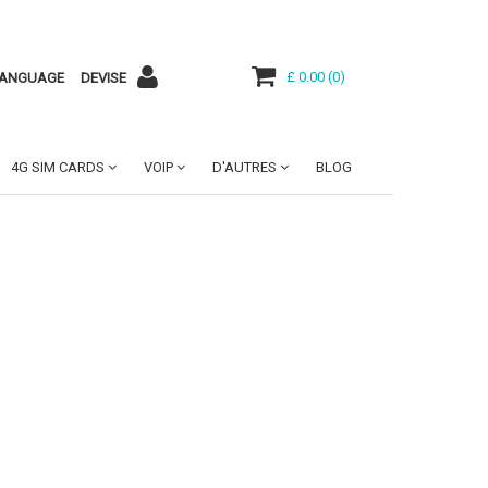
£ 0.00
(
0
)
ANGUAGE
DEVISE
4G SIM CARDS
VOIP
D'AUTRES
BLOG