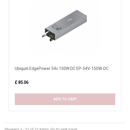
Ubiquiti EdgePower 54v 150W DC EP-54V-150W-DC
£ 85.06
ADD TO CART
Showing 1 - 11 of 11 items. Go to next page