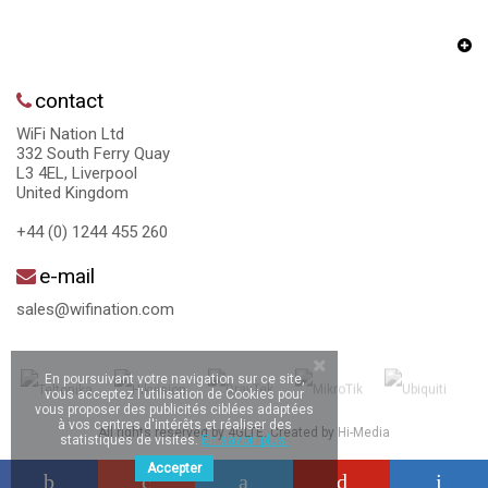
contact
WiFi Nation Ltd
332 South Ferry Quay
L3 4EL, Liverpool
United Kingdom
+44 (0) 1244 455 260
e-mail
sales@wifination.com
En poursuivant votre navigation sur ce site,
vous acceptez l'utilisation de Cookies pour
vous proposer des publicités ciblées adaptées
à vos centres d'intérêts et réaliser des
All rights reserved by 4GLTE. Created by
Hi-Media
statistiques de visites.
En savoir plus.
Accepter