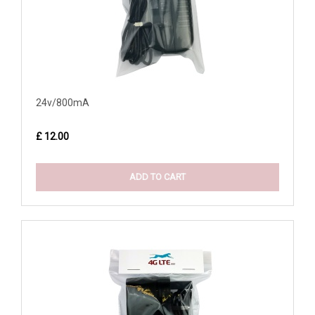
24v/800mA
£ 12.00
ADD TO CART