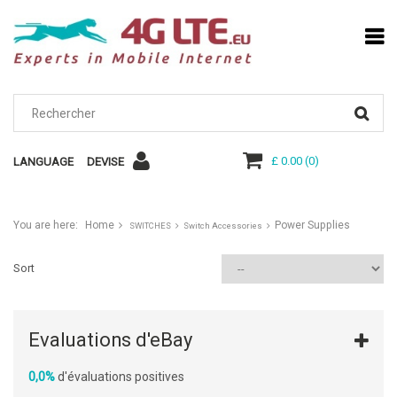
£ 0.00
(
0
)
LANGUAGE
DEVISE
You are here:
Home
Power Supplies
SWITCHES
Switch Accessories
Sort
Evaluations d'eBay
0,0%
d'évaluations positives