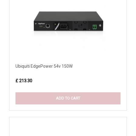
Ubiquiti EdgePower 54v 150W
£ 213.30
ADD TO CART