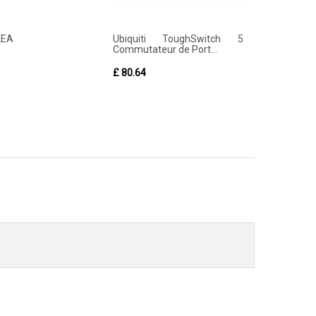
2EA
Ubiquiti ToughSwitch 5
Commutateur de Port...
£ 80.64