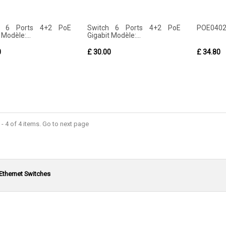
h 6 Ports 4+2 PoE
Switch 6 Ports 4+2 PoE
POE040
 Modèle:...
Gigabit Modèle:...
0
£ 30.00
£ 34.80
- 4 of 4 items. Go to next page
 Ethernet Switches