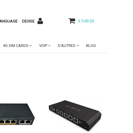
£ 0.00
(
0
)
ANGUAGE
DEVISE
4G SIM CARDS
VOIP
D'AUTRES
BLOG