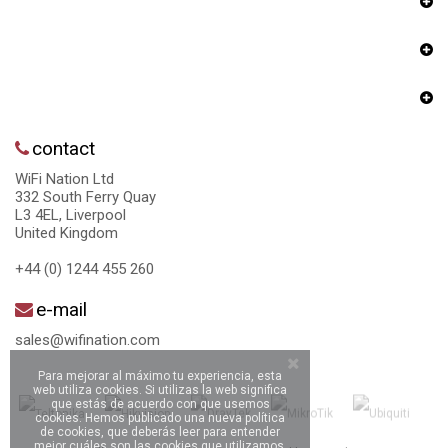
contact
WiFi Nation Ltd
332 South Ferry Quay
L3 4EL, Liverpool
United Kingdom
+44 (0) 1244 455 260
e-mail
sales@wifination.com
Para mejorar al máximo tu experiencia, esta
web utiliza cookies. Si utilizas la web significa
que estás de acuerdo con que usemos
cookies. Hemos publicado una nueva política
de cookies, que deberás leer para entender
mejor cuáles son las cookies que utilizamos.