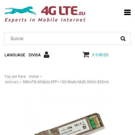
£ 0.00
(
0
)
LANGUAGE
DIVISA
You are here:
Home
MikroTik Módulo SFP+ 10G Modo Multi 300m 850nm
SWITCHES