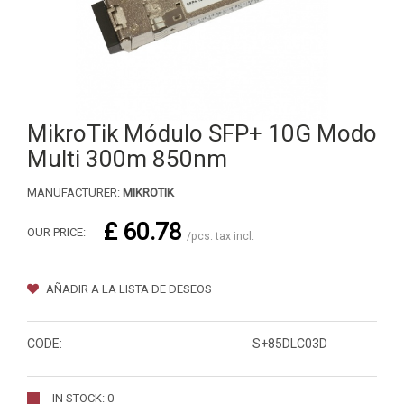
MikroTik Módulo SFP+ 10G Modo
Multi 300m 850nm
MANUFACTURER:
MIKROTIK
£ 60.78
OUR PRICE:
/pcs. tax incl.
AÑADIR A LA LISTA DE DESEOS
CODE:
S+85DLC03D
IN STOCK: 0