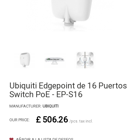
Ubiquiti Edgepoint de 16 Puertos
Switch PoE - EP-S16
MANUFACTURER:
UBIQUITI
£ 506.26
OUR PRICE:
/pcs. tax incl.
AÑADIR A LA LISTA DE DESEOS