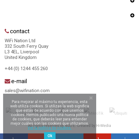
contact
WiFi Nation Ltd
332 South Ferry Quay
L3 4EL, Liverpool
United Kingdom
+44 (0) 1244 455 260
e-mail
sales@wifination.com
Para mejorar al máximo tu experiencia, esta
web utiliza cookies. Si utilizas la web significa
que estás de acuerdo con que usemos
cookies. Hemos publicado una nueva política
de cookies, que deberás leer para entender
mejor cuáles son las cookies que utilizamos.
All rights reserved by 4GLTE. Created by
Hi-Media
Ver la política de cookies.
Ok