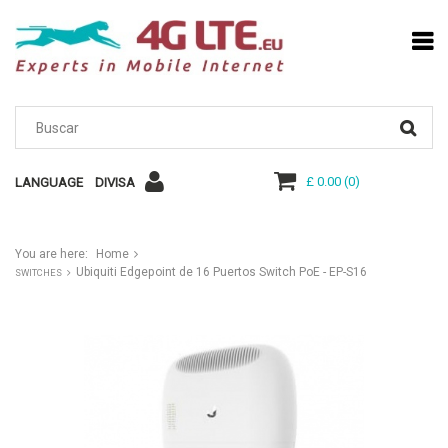
£ 0.00
(
0
)
LANGUAGE
DIVISA
You are here:
Home
Ubiquiti Edgepoint de 16 Puertos Switch PoE - EP-S16
SWITCHES