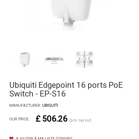
Ubiquiti Edgepoint 16 ports PoE
Switch - EP-S16
MANUFACTURER:
UBIQUITI
£ 506.26
OUR PRICE:
/pcs. tax incl.
AJOUTER À MA LISTE D'ENVIES