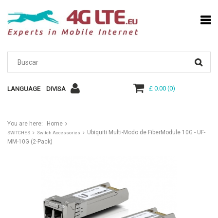
£ 0.00
(
0
)
LANGUAGE
DIVISA
You are here:
Home
Ubiquiti Multi-Modo de FiberModule 10G - UF-
SWITCHES
Switch Accessories
MM-10G (2-Pack)