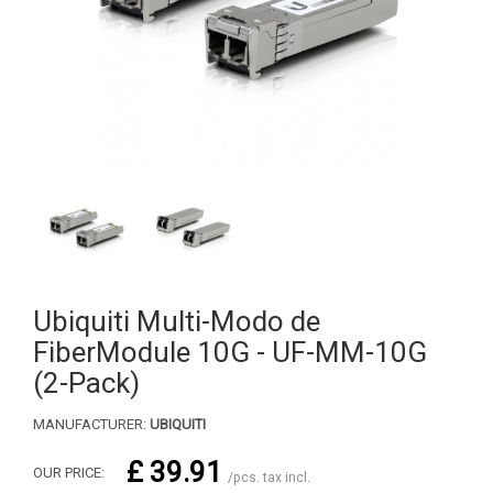
Ubiquiti Multi-Modo de
FiberModule 10G - UF-MM-10G
(2-Pack)
MANUFACTURER:
UBIQUITI
£ 39.91
OUR PRICE:
/pcs. tax incl.