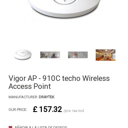
Vigor AP - 910C techo Wireless
Access Point
MANUFACTURER:
DRAYTEK
£ 157.32
OUR PRICE:
/pcs. tax incl.
AÑADIR A LA LISTA DE DESEOS