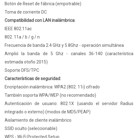
Botón de Reset de fábrica (empotrable)
Toma de corriente DC
Compatibilidad con LAN inalámbrica
:
IEEE 802.11ac
802. 11a / b / g / n
Frecuencia de banda 2.4 GHz y 5.8Ghz - operación simultánea
Amplió la banda de 5 Ghz - canales 36-140 (característica
estimada otoño 2015)
Soporte DFS/TPC
Características de seguridad:
Encriptación inalámbrica: WPA2 (802. 11i) cifrado
También soporta WPA/WEP (no recomendado)
Autenticación de usuario: 802.1X (usando el servidor Radius
integrado o externo) (modos de MD5/PEAP)
Aislamiento de cliente inalámbrico
SSID oculto (seleccionable)
WPS - Wi-Fi Protected Setup