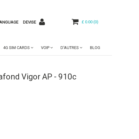
£ 0.00
(
0
)
ANGUAGE
DEVISE
4G SIM CARDS
VOIP
D'AUTRES
BLOG
lafond Vigor AP - 910c