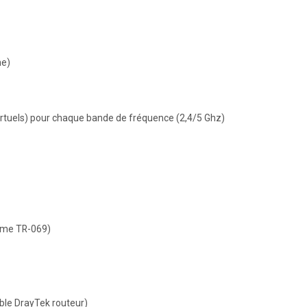
he)
virtuels) pour chaque bande de fréquence (2,4/5 Ghz)
orme TR-069)
ible DrayTek routeur)