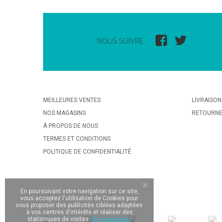
NOUS SUIVRE
MEILLEURES VENTES
LIVRAISON
NOS MAGASINS
RETOURN
À PROPOS DE NOUS
TERMES ET CONDITIONS
POLITIQUE DE CONFIDENTIALITÉ
En poursuivant votre navigation sur ce site,
vous acceptez l'utilisation de Cookies pour
vous proposer des publicités ciblées adaptées
à vos centres d'intérêts et réaliser des
statistiques de visites.
En savoir plus.