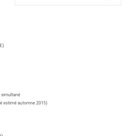
oE)
t simultané
ité estimé automne 2015)
é)