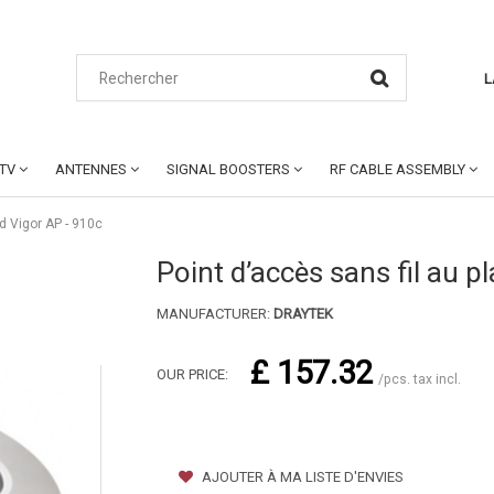
L
CTV
ANTENNES
SIGNAL BOOSTERS
RF CABLE ASSEMBLY
nd Vigor AP - 910c
Point d’accès sans fil au p
MANUFACTURER:
DRAYTEK
£ 157.32
OUR PRICE:
/pcs. tax incl.
AJOUTER À MA LISTE D'ENVIES