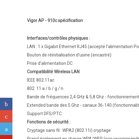
Vigor AP - 910c spécification
Interfaces/contrôles physiques :
LAN : 1 x Gigabit Ethernet RJ45 (accepte l’alimentation P
Bouton de réinitialisation d’usine (encastré)
Prise d’alimentation DC
Compatibilité Wireless LAN
:
IEEE 802.11ac
802. 11 a / b / g / n
Bande de fréquences 2,4 GHz & 5,8 Ghz - fonctionnemen
Extended bande des 5 Ghz - canaux 36-140 (fonctionnal
Support DFS/PTC
Fonctions de sécurité :
Cryptage sans fil : WPA2 (802.11i) cryptage
Prend également en charge WPA/WEP (non recommand