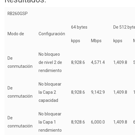
RB260GSP
64 bytes
De 512 byt
Modo de
Configuración
kpps
Mbps
kpps
No bloqueo
De
de nivel 2 de
8,928.6
4,571.4
1,409.8
conmutación
rendimiento
No bloquear
De
la Capa 2
8,928.6
9,142.9
1,409.8
conmutación
capacidad
No bloquear
De
la Capa 1
8,928.6
6,000.0
1,409.8
conmutación
rendimiento