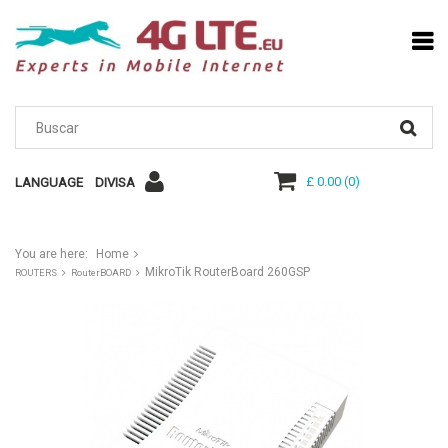
£ 0.00
(
0
)
LANGUAGE
DIVISA
You are here:
Home
MikroTik RouterBoard 260GSP
ROUTERS
RouterBOARD