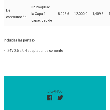
No bloquear
De
la Capa 1
8,928.6
12,000.0
1,409.8
conmutación
capacidad de
Incluidas las partes:-
24V 2.5 a UN adaptador de corriente
SÍGANOS