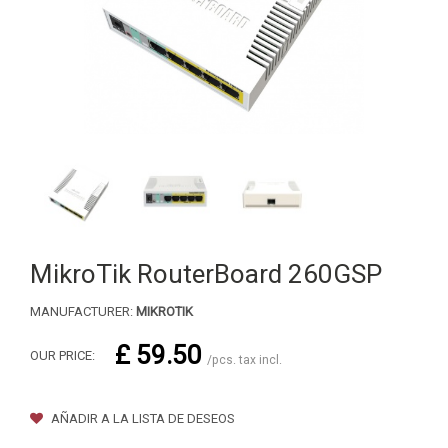
MikroTik RouterBoard 260GSP
MANUFACTURER:
MIKROTIK
£ 59.50
OUR PRICE:
/pcs. tax incl.
AÑADIR A LA LISTA DE DESEOS