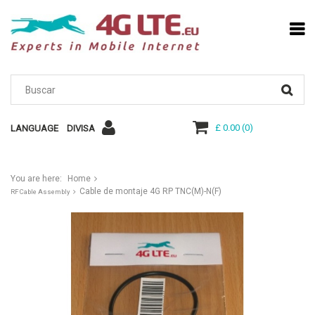
£ 0.00
(
0
)
LANGUAGE
DIVISA
You are here:
Home
Cable de montaje 4G RP TNC(M)-N(F)
RF Cable Assembly