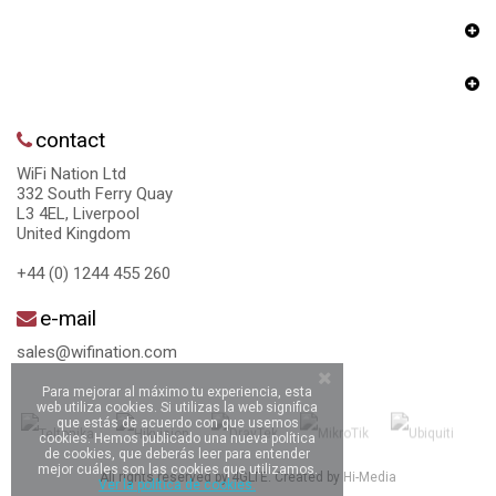
contact
WiFi Nation Ltd
332 South Ferry Quay
L3 4EL, Liverpool
United Kingdom
+44 (0) 1244 455 260
e-mail
sales@wifination.com
Para mejorar al máximo tu experiencia, esta
web utiliza cookies. Si utilizas la web significa
que estás de acuerdo con que usemos
cookies. Hemos publicado una nueva política
de cookies, que deberás leer para entender
mejor cuáles son las cookies que utilizamos.
All rights reserved by 4GLTE. Created by
Hi-Media
Ver la política de cookies.