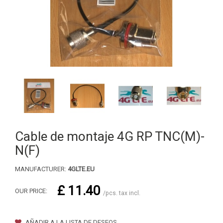
Cable de montaje 4G RP TNC(M)-
N(F)
MANUFACTURER:
4GLTE.EU
£ 11.40
OUR PRICE:
/pcs. tax incl.
AÑADIR A LA LISTA DE DESEOS