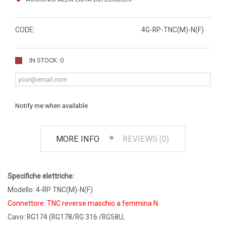
CODE:
4G-RP-TNC(M)-N(F)
IN STOCK: 0
Notify me when available
MORE INFO
REVIEWS (0)
Specifiche elettriche:
Modello: 4-RP TNC(M)-N(F)
Connettore: TNC reverse maschio a femmina N
Cavo: RG174 (RG178/RG 316 /RG58U,