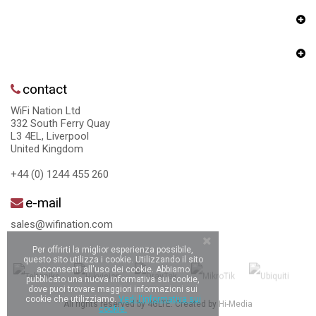
contact
WiFi Nation Ltd
332 South Ferry Quay
L3 4EL, Liverpool
United Kingdom
+44 (0) 1244 455 260
e-mail
sales@wifination.com
Per offrirti la miglior esperienza possibile,
questo sito utilizza i cookie. Utilizzando il sito
acconsenti all'uso dei cookie. Abbiamo
pubblicato una nuova informativa sui cookie,
dove puoi trovare maggiori informazioni sui
cookie che utilizziamo.
Vedi l'informativa sui
All rights reserved by 4GLTE. Created by
Hi-Media
cookie.