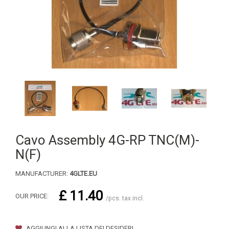
Cavo Assembly 4G-RP TNC(M)-
N(F)
MANUFACTURER:
4GLTE.EU
£ 11.40
OUR PRICE:
/pcs. tax incl.
AGGIUNGI ALLA LISTA DEI DESIDERI