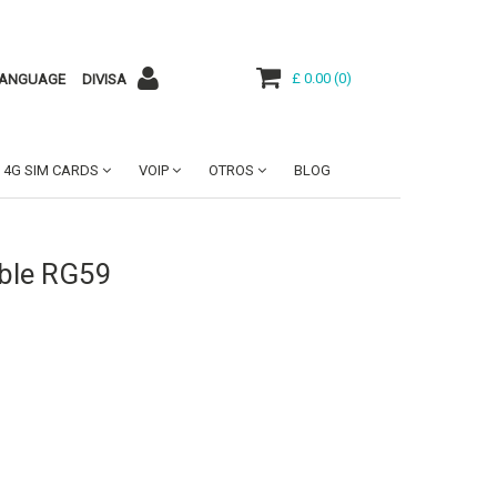
£ 0.00
(
0
)
ANGUAGE
DIVISA
4G SIM CARDS
VOIP
OTROS
BLOG
ble RG59