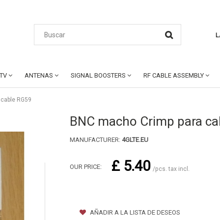
L
CTV
ANTENAS
SIGNAL BOOSTERS
RF CABLE ASSEMBLY
 cable RG59
BNC macho Crimp para ca
MANUFACTURER:
4GLTE.EU
£ 5.40
OUR PRICE:
/pcs. tax incl.
AÑADIR A LA LISTA DE DESEOS