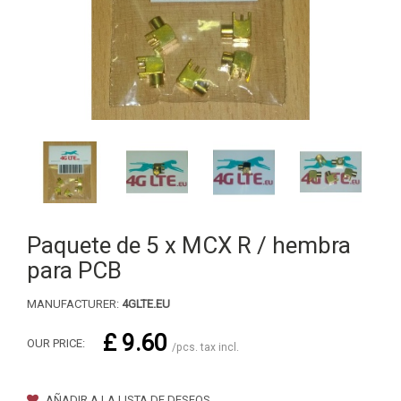
Paquete de 5 x MCX R / hembra
para PCB
MANUFACTURER:
4GLTE.EU
£ 9.60
OUR PRICE:
/pcs. tax incl.
AÑADIR A LA LISTA DE DESEOS